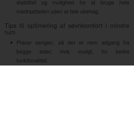
stabilitet og mulighed for at bruge hele
madrasfladen uden at føle ubehag.
Tips til optimering af søvnkomfort i mindre
rum
Placer sengen, så der er nem adgang fra
begge sider, hvis muligt, for bedre
funktionalitet.
Brug en topmadras med åndbare materialer
som latex eller memory foam for øget komfort.
Vælg møbler med opbevaringsmuligheder
under sengen for at udnytte pladsen optimalt.
Rengør og luft soveværelset regelmæssigt for
at sikre et sundt indeklima, især hvis
boksmadrassen anvendes ofte.