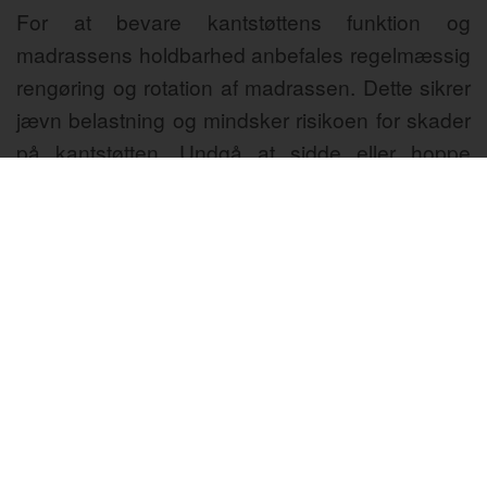
For at bevare kantstøttens funktion og
madrassens holdbarhed anbefales regelmæssig
rengøring og rotation af madrassen. Dette sikrer
jævn belastning og mindsker risikoen for skader
på kantstøtten. Undgå at sidde eller hoppe
kraftigt på sengekanten for at forlænge
madrassens levetid.
Opsummering
En boxmadras med kantstøtte kombinerer
stabilitet, komfort og holdbarhed, hvilket gør den
til et godt valg for dem, der ønsker en seng med
lang levetid og optimal støtte hele vejen ud til
kanten. Ved at vælge den rette fasthed og
fjedertype sikres en bedre søvnoplevelse for