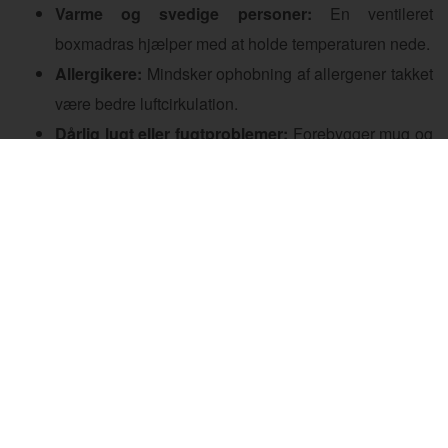
Varme og svedige personer:
En ventileret
boxmadras hjælper med at holde temperaturen nede.
Allergikere:
Mindsker ophobning af allergener takket
være bedre luftcirkulation.
Dårlig lugt eller fugtproblemer:
Forebygger mug og
lugtgener i soveværelset.
En boxmadras med ventilation kombinerer
komfort med funktionalitet og sikrer en bedre
søvnoplevelse. Vælg en model med de rette
materialer og konstruktion for at opnå optimal
luftgennemstrømning og et sundt sovemiljø.
Forside
›
Guides
›
Boxmadras med ventilation: Sådan
sikres et frisk og komfortabelt sovemiljø