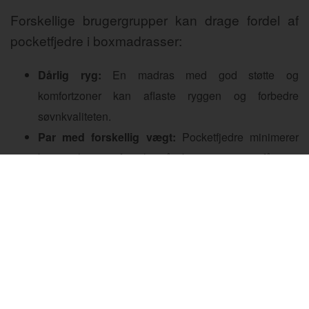
Forskellige brugergrupper kan drage fordel af
pocketfjedre i boxmadrasser:
Dårlig ryg:
En madras med god støtte og
komfortzoner kan aflaste ryggen og forbedre
søvnkvaliteten.
Par med forskellig vægt:
Pocketfjedre minimerer
bevægelsesoverførsel, så begge parter får en
uforstyrret søvn.
Tunge personer:
Vælg en madras med ekstra
fasthed og høj kvalitet i fjedrene for optimal støtte.
Varme/svedige:
Pocketfjedres ventilation hjælper
med at holde kroppen kølig gennem natten.
En boxmadras med pocketfjedre kombinerer