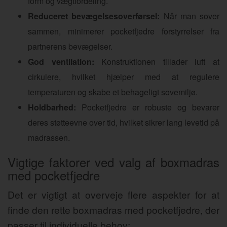
form og vægtfordeling.
Reduceret bevægelsesoverførsel:
Når man sover
sammen, minimerer pocketfjedre forstyrrelser fra
partnerens bevægelser.
God ventilation:
Konstruktionen tillader luft at
cirkulere, hvilket hjælper med at regulere
temperaturen og skabe et behageligt sovemiljø.
Holdbarhed:
Pocketfjedre er robuste og bevarer
deres støtteevne over tid, hvilket sikrer lang levetid på
madrassen.
Vigtige faktorer ved valg af boxmadras
med pocketfjedre
Det er vigtigt at overveje flere aspekter for at
finde den rette boxmadras med pocketfjedre, der
passer til individuelle behov: